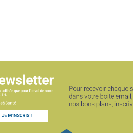
newsletter
Pour recevoir chaque 
utilisée que pour l'envoi de notre
iale.
dans votre boite email,
nos bons plans, inscri
rps&Santé
JE M'INSCRIS !