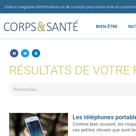
Aller
Votre e-magazine d'informations et de conseils pour mieux vivre et comprend
au
contenu
BIEN-ÊTRE
NU
RÉSULTATS DE VOTRE
Rechercher
Les téléphones portable
Comme bien souvent, les risques
ces petites choses que sont le