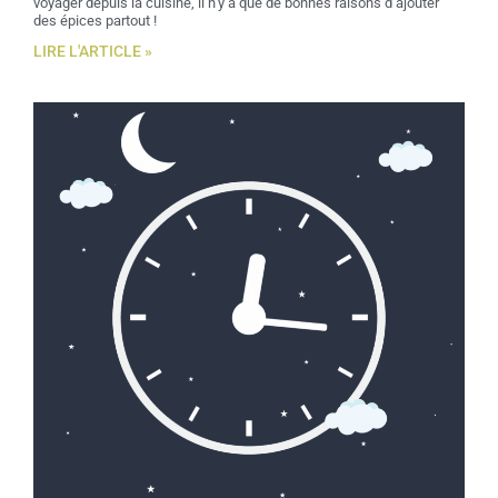
voyager depuis la cuisine, il n’y a que de bonnes raisons d’ajouter
des épices partout !
LIRE L'ARTICLE »