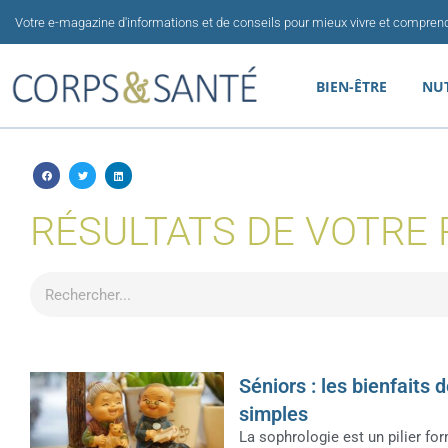
Aller
Votre e-magazine d'informations et de conseils pour mieux vivre et comprend
au
contenu
BIEN-ÊTRE
NU
RÉSULTATS DE VOTRE
Rechercher
Séniors : les bienfaits
simples
La sophrologie est un pilier fo