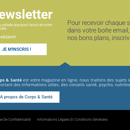
newsletter
Pour recevoir chaque 
utilisée que pour l'envoi de notre
iale.
dans votre boite email,
nos bons plans, inscri
rps&Santé
JE M'INSCRIS !
ps & Santé
est votre magazine en ligne, nous traitons des sujets 
ortant des informations utiles, des conseils santé, psycho, nutritio
A propos de Corps & Santé
ue De Confidentialité
Informations Légales Et Conditions Générales