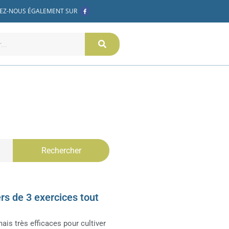
F
EZ-NOUS ÉGALEMENT SUR
a
c
e
b
o
o
k
-
f
Rechercher
ers de 3 exercices tout
ais très efficaces pour cultiver