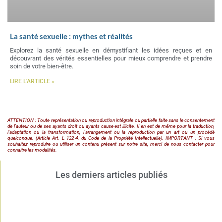
La santé sexuelle : mythes et réalités
Explorez la santé sexuelle en démystifiant les idées reçues et en
découvrant des vérités essentielles pour mieux comprendre et prendre
soin de votre bien-être.
LIRE L'ARTICLE »
ATTENTION : Toute représentation ou reproduction intégrale ou partielle faite sans le consentement
de l’auteur ou de ses ayants droit ou ayants cause est illicite. Il en est de même pour la traduction,
l’adaptation ou la transformation, l’arrangement ou la reproduction par un art ou un procédé
quelconque. (Article Art. L 122-4. du Code de la Propriété Intellectuelle). IMPORTANT : Si vous
souhaitez reproduire ou utiliser un contenu présent sur notre site, merci de nous contacter pour
connaitre les modalités.
Les derniers articles publiés