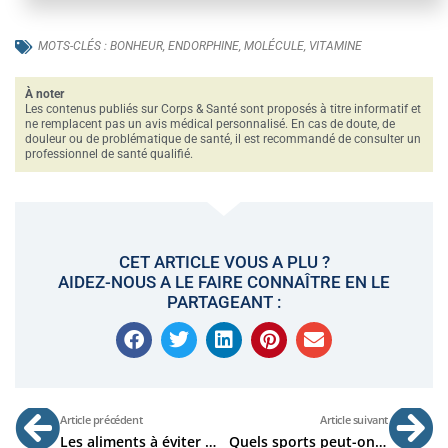
MOTS-CLÉS :
BONHEUR
,
ENDORPHINE
,
MOLÉCULE
,
VITAMINE
À noter
Les contenus publiés sur Corps & Santé sont proposés à titre informatif et
ne remplacent pas un avis médical personnalisé. En cas de doute, de
douleur ou de problématique de santé, il est recommandé de consulter un
professionnel de santé qualifié.
CET ARTICLE VOUS A PLU ?
AIDEZ-NOUS A LE FAIRE CONNAÎTRE EN LE
PARTAGEANT :
Précédent
Su
Article précédent
Article suivant
Les aliments à éviter pour ne plus être ballonné(e)
Quels sports peut-on pratiquer avec un mal de dos ?