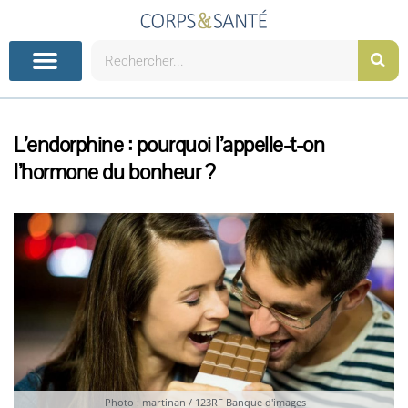
Aller
au
contenu
Rechercher
L’endorphine : pourquoi l’appelle-t-on
l’hormone du bonheur ?
Photo : martinan / 123RF Banque d'images