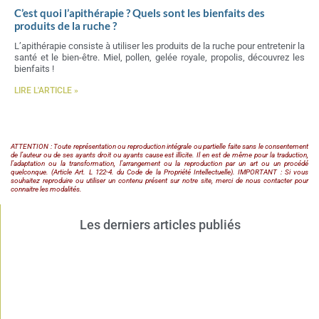
C’est quoi l’apithérapie ? Quels sont les bienfaits des
produits de la ruche ?
L’apithérapie consiste à utiliser les produits de la ruche pour entretenir la
santé et le bien-être. Miel, pollen, gelée royale, propolis, découvrez les
bienfaits !
LIRE L'ARTICLE »
ATTENTION : Toute représentation ou reproduction intégrale ou partielle faite sans le consentement
de l’auteur ou de ses ayants droit ou ayants cause est illicite. Il en est de même pour la traduction,
l’adaptation ou la transformation, l’arrangement ou la reproduction par un art ou un procédé
quelconque. (Article Art. L 122-4. du Code de la Propriété Intellectuelle). IMPORTANT : Si vous
souhaitez reproduire ou utiliser un contenu présent sur notre site, merci de nous contacter pour
connaitre les modalités.
Les derniers articles publiés