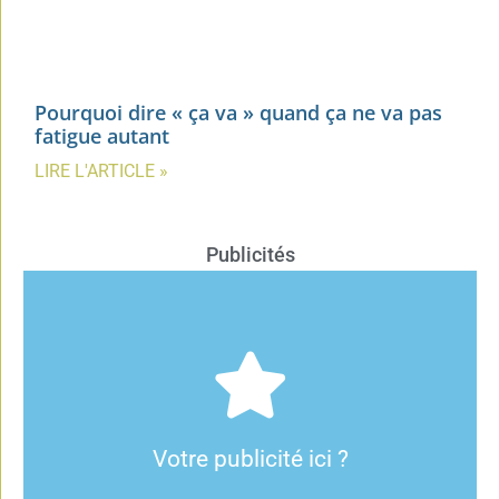
Pourquoi dire « ça va » quand ça ne va pas
fatigue autant
LIRE L'ARTICLE »
Publicités
Cliquez ici
publicitaire et annoncer sur notre site.
contactez-nous pour connaître les modalités de notre régie
Votre publicité ici ?
C'est possible !