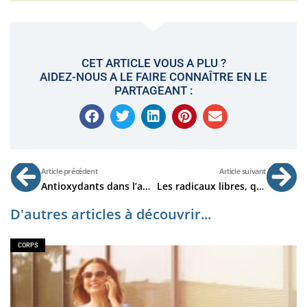
CET ARTICLE VOUS A PLU ?
AIDEZ-NOUS A LE FAIRE CONNAÎTRE EN LE
PARTAGEANT :
Précédent
Su
Article précédent
Article suivant
Antioxydants dans l’alimentation : que sont-ils ? Quels sont leurs bienfaits ? Où les trouver ?
Les radicaux libres, qu’est-ce que c’est ? Pourquoi sont-ils responsables du vieillissement de la peau ?
D'autres articles à découvrir...
CORPS