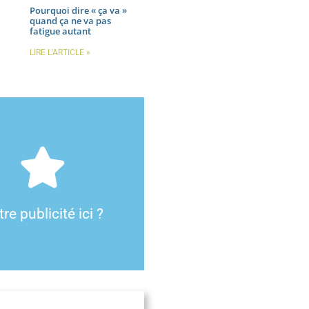
Pourquoi dire « ça va »
quand ça ne va pas
fatigue autant
LIRE L'ARTICLE »
Cliquez ici
annoncer sur notre site.
s de notre régie publicitaire et
ctez-nous pour connaître les
re publicité ici ?
C'est possible !