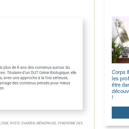
is plus de 8 ans des contenus autour du
Corps 
ces. Titulaire d’un DUT Génie Biologique, elle
les pro
es, avec une approche à la fois sérieuse,
 partage des contenus pensés pour mieux
être dan
en.
découvr
!
LOGIE
,
KYSTE OVARIEN
,
MÉNOPAUSE
,
SYNDROME DES