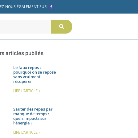
F
EZ-NOUS ÉGALEMENT SUR
a
c
e
b
o
o
k
-
f
rs articles publiés
Le faux repos :
pourquoi on se repose
sans vraiment
récupérer
LIRE L'ARTICLE »
Sauter des repas par
manque de temps :
quels impacts sur
l’énergie ?
LIRE L'ARTICLE »