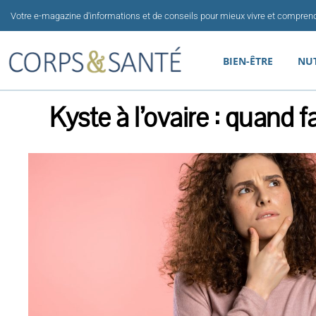
Aller
Votre e-magazine d'informations et de conseils pour mieux vivre et comprend
au
contenu
BIEN-ÊTRE
NU
Kyste à l’ovaire : quand fa