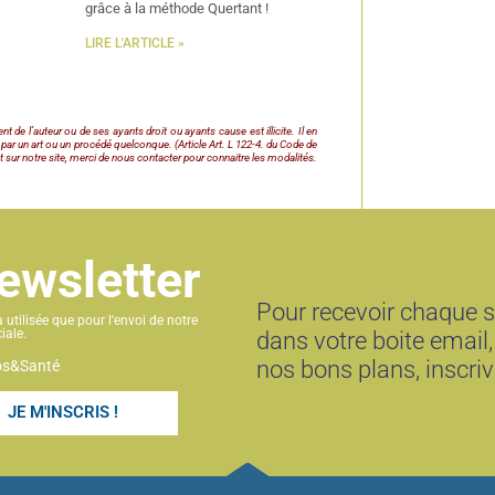
grâce à la méthode Quertant !
LIRE L'ARTICLE »
de l’auteur ou de ses ayants droit ou ayants cause est illicite. Il en
 par un art ou un procédé quelconque. (Article Art. L 122-4. du Code de
t sur notre site, merci de nous contacter pour connaitre les modalités.
newsletter
Pour recevoir chaque 
utilisée que pour l'envoi de notre
iale.
dans votre boite email,
nos bons plans, inscri
rps&Santé
JE M'INSCRIS !