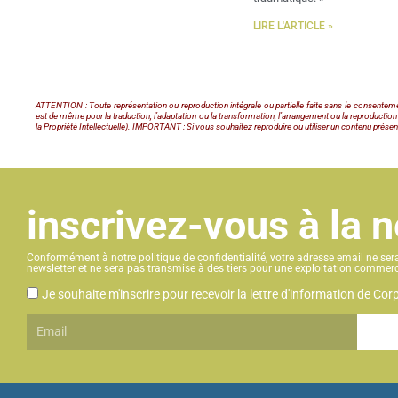
LIRE L'ARTICLE »
ATTENTION : Toute représentation ou reproduction intégrale ou partielle faite sans le consentement 
est de même pour la traduction, l’adaptation ou la transformation, l’arrangement ou la reproduction
la Propriété Intellectuelle). IMPORTANT : Si vous souhaitez reproduire ou utiliser un contenu présen
inscrivez-vous à la 
Conformément à notre politique de confidentialité, votre adresse email ne sera 
newsletter et ne sera pas transmise à des tiers pour une exploitation commerc
CGU
Je souhaite m'inscrire pour recevoir la lettre d'information de Co
Email