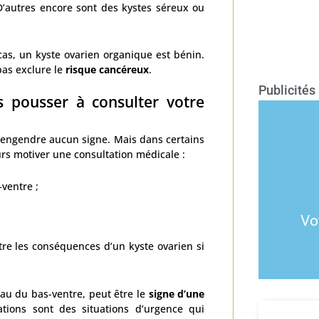
 D’autres encore sont des kystes séreux ou
 cas, un kyste ovarien organique est bénin.
pas exclure le
risque cancéreux
.
Publicités
s pousser à consulter votre
 n’engendre aucun signe. Mais dans certains
rs motiver une consultation médicale :
-ventre ;
modalité
conta
Vot
tre les conséquences d’un kyste ovarien si
veau du bas-ventre, peut être le
signe d’une
ations sont des situations d’urgence qui