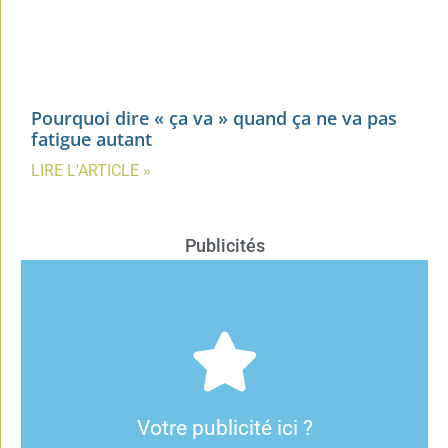
Pourquoi dire « ça va » quand ça ne va pas
fatigue autant
LIRE L'ARTICLE »
Publicités
Cliquez ici
publicitaire et annoncer sur notre site.
contactez-nous pour connaître les modalités de notre régie
Votre publicité ici ?
C'est possible !