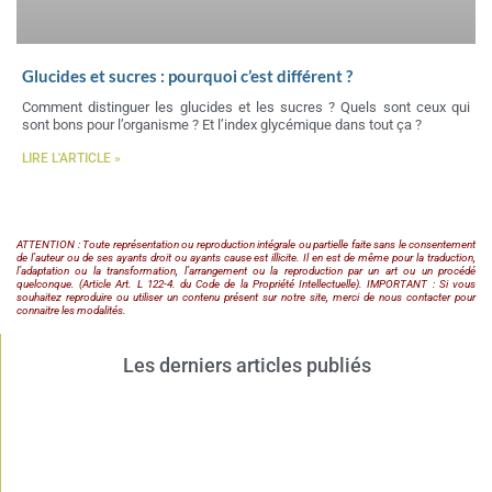
Glucides et sucres : pourquoi c’est différent ?
Comment distinguer les glucides et les sucres ? Quels sont ceux qui
sont bons pour l’organisme ? Et l’index glycémique dans tout ça ?
LIRE L'ARTICLE »
ATTENTION : Toute représentation ou reproduction intégrale ou partielle faite sans le consentement
de l’auteur ou de ses ayants droit ou ayants cause est illicite. Il en est de même pour la traduction,
l’adaptation ou la transformation, l’arrangement ou la reproduction par un art ou un procédé
quelconque. (Article Art. L 122-4. du Code de la Propriété Intellectuelle). IMPORTANT : Si vous
souhaitez reproduire ou utiliser un contenu présent sur notre site, merci de nous contacter pour
connaitre les modalités.
Les derniers articles publiés