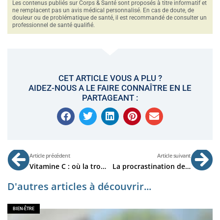
Les contenus publiés sur Corps & Santé sont proposés à titre informatif et
ne remplacent pas un avis médical personnalisé. En cas de doute, de
douleur ou de problématique de santé, il est recommandé de consulter un
professionnel de santé qualifié.
CET ARTICLE VOUS A PLU ?
AIDEZ-NOUS A LE FAIRE CONNAÎTRE EN LE
PARTAGEANT :
Précédent
Su
Article précédent
Article suivant
Vitamine C : où la trouver dans l’alimentation ?
La procrastination de l’heure du coucher : un trouble du sommeil de plus en plus courant
D'autres articles à découvrir...
BIEN-ÊTRE