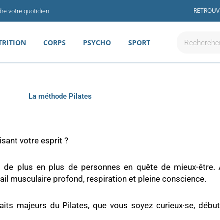
RETROUV
re votre quotidien.
Rechercher
TRITION
CORPS
PSYCHO
SPORT
La méthode Pilates
sant votre esprit ?
t de plus en plus de personnes en quête de mieux-être. 
ail musculaire profond, respiration et pleine conscience.
aits majeurs du Pilates, que vous soyez curieux·se, débu