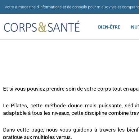
Aller
Votre e-magazine d'informations et de conseils pour mieux vivre et comprend
au
contenu
BIEN-ÊTRE
NU
Et si vous pouviez prendre soin de votre corps tout en apai
Le Pilates, cette méthode douce mais puissante, sédui
adaptable à tous les niveaux, cette discipline combine trav
Dans cette page, nous vous guidons à travers les bienf
pratique aux multiples vertus.