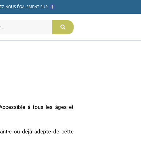
F
EZ-NOUS ÉGALEMENT SUR
a
c
e
b
o
o
k
-
f
Accessible à tous les âges et
tant·e ou déjà adepte de cette