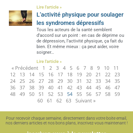
Lire l'article »
L’activité physique pour soulager
les syndromes dépressifs
Tous les acteurs de la santé semblent
d’accord sur un point : en cas de déprime ou
de dépression, l’activité physique, ça fait du
bien. Et même mieux : ça peut aider, voire
soigner…
Lire l'article »
« Précédent
1
2
3
4
5
6
7
8
9
10
11
12
13
14
15
16
17
18
19
20
21
22
23
24
25
26
27
28
29
30
31
32
33
34
35
36
37
38
39
40
41
42
43
44
45
46
47
48
49
50
51
52
53
54
55
56
57
58
59
60
61
62
63
Suivant »
Pour recevoir chaque semaine, directement dans votre boite email,
nos derniers articles et nos bons plans, inscrivez-vous maintenant !